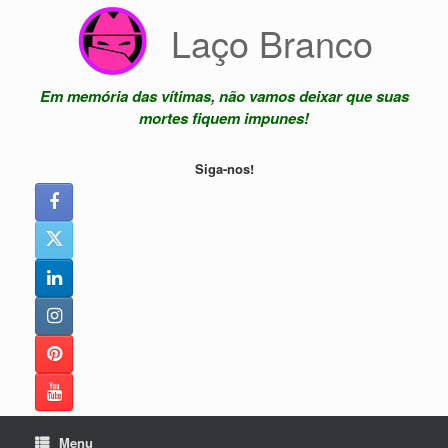
Skip
Laço Branco
to
content
Em memória das vítimas, não vamos deixar que suas
mortes fiquem impunes!
Siga-nos!
Menu