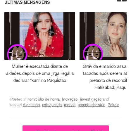
ÚLTIMAS MENSAGENS
Mulher é executada diante de
Grávida e marido assass
aldeões depois de uma jirga ilegal a
facadas após serem atra
declarar “kari” no Paquistão
pretexto de reconcili
Hafizabad, Paquis
Posted in
homicídio de honra
,
Inovação
,
Investigação
and
tagged
Alemanha
,
esfaqueado
,
marido
,
perpetrador sírio
,
Polícia
.
Post navigation