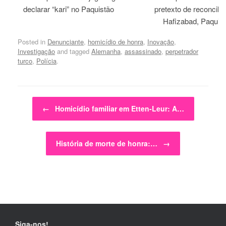
declarar “kari” no Paquistão
pretexto de reconcili
Hafizabad, Paquis
Posted in
Denunciante
,
homicídio de honra
,
Inovação
,
Investigação
and tagged
Alemanha
,
assassinado
,
perpetrador
turco
,
Polícia
.
Post navigation
←
Homicídio familiar em Etten-Leur: A…
História de morte de honra:…
→
Siga-nos!