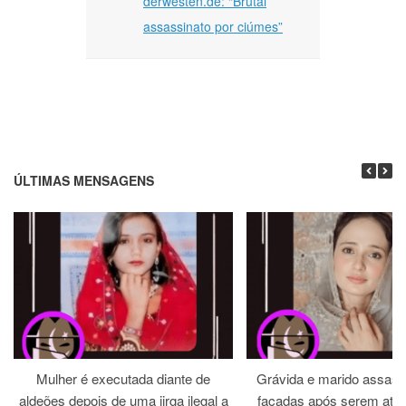
derwesten.de: “Brutal
assassinato por ciúmes”
ÚLTIMAS MENSAGENS
Mulher é executada diante de
Grávida e marido assass
aldeões depois de uma jirga ilegal a
facadas após serem atra