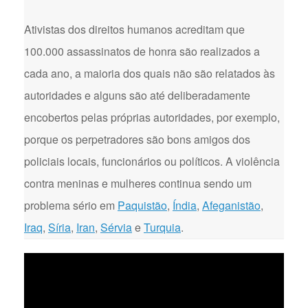
Ativistas dos direitos humanos acreditam que
100.000 assassinatos de honra são realizados a
cada ano, a maioria dos quais não são relatados às
autoridades e alguns são até deliberadamente
encobertos pelas próprias autoridades, por exemplo,
porque os perpetradores são bons amigos dos
policiais locais, funcionários ou políticos. A violência
contra meninas e mulheres continua sendo um
problema sério em
Paquistão
,
Índia
,
Afeganistão
,
Iraq
,
Síria
,
Iran
,
Sérvia
e
Turquia
.