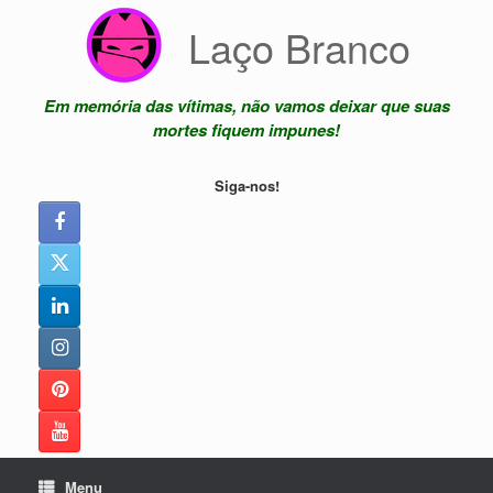
Skip
Laço Branco
to
content
Em memória das vítimas, não vamos deixar que suas
mortes fiquem impunes!
Siga-nos!
Menu