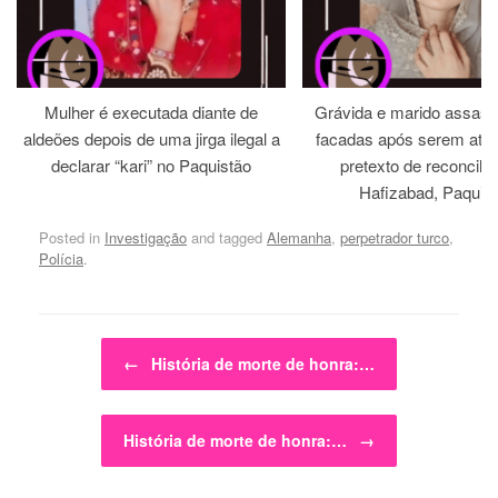
Mulher é executada diante de
Grávida e marido assass
aldeões depois de uma jirga ilegal a
facadas após serem atra
declarar “kari” no Paquistão
pretexto de reconcili
Hafizabad, Paquis
Posted in
Investigação
and tagged
Alemanha
,
perpetrador turco
,
Polícia
.
Post navigation
←
História de morte de honra:…
História de morte de honra:…
→