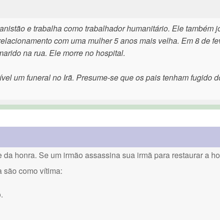
nistão e trabalha como trabalhador humanitário. Ele também j
m relacionamento com uma mulher 5 anos mais velha. Em 8 de fe
arido na rua. Ele morre no hospital.
ível um funeral no Irã. Presume-se que os pais tenham fugido d
a honra. Se um irmão assassina sua irmã para restaurar a hon
a são como vítima:
.