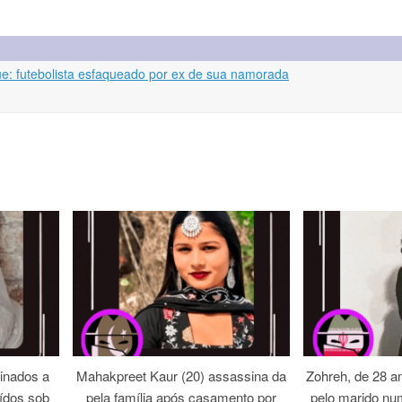
: futebolista esfaqueado por ex de sua namorada
inados a
Mahakpreet Kaur (20) assassina da
Zohreh, de 28 an
ídos sob
pela família após casamento por
pelo marido nu