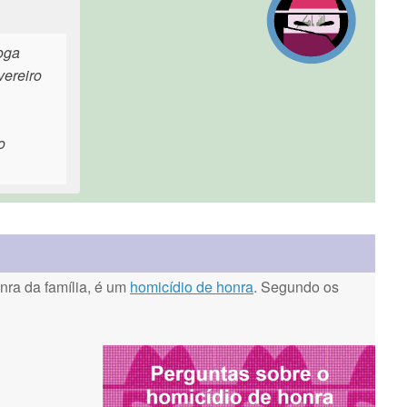
oga
vereiro
o
ra da família, é um
homicídio de honra
. Segundo os