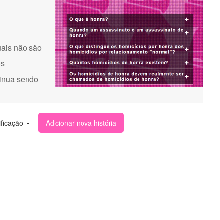
uais não são
os
tinua sendo