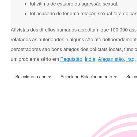
foi vítima de estupro ou agressão sexual.
foi acusado de ter uma relação sexual fora do ca
Ativistas dos direitos humanos acreditam que 100.000 ass
relatados às autoridades e alguns são até deliberadament
perpetradores são bons amigos dos policiais locais, funci
um problema sério em
Paquistão
,
Índia
,
Afeganistão
,
Iraq
,