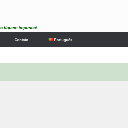
es fiquem impunes!
Contato
Português