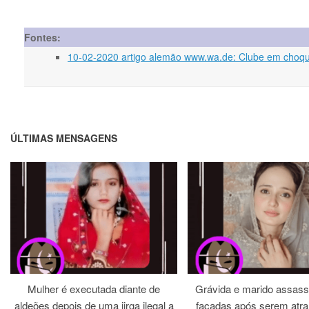
Fontes:
10-02-2020 artigo alemão www.wa.de: Clube em choque
ÚLTIMAS MENSAGENS
Mulher é executada diante de
Grávida e marido assass
aldeões depois de uma jirga ilegal a
facadas após serem atra