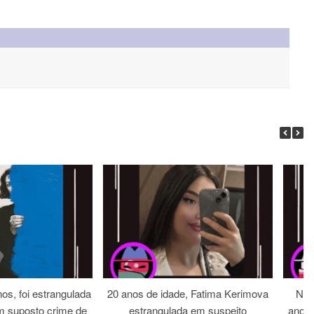
os, foi estrangulada
20 anos de idade, Fatima Kerimova
Noi
m suposto crime de
estrangulada em suspeito
anos 