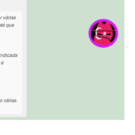
r várias
até que
indicada
 é
o várias