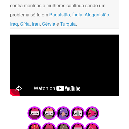
contra meninas e mulheres continua sendo um
problema sério em
Paquistão
,
Índia
,
Afeganistão
,
Iraq
,
Síria
,
Iran
,
Sérvia
e
Turquia
.