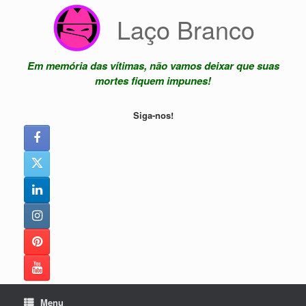
Skip
Laço Branco
to
content
Em memória das vítimas, não vamos deixar que suas
mortes fiquem impunes!
Siga-nos!
Menu