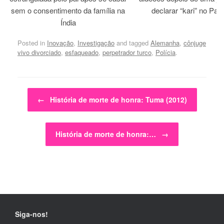
sem o consentimento da família na
declarar “kari” no Paq
Índia
Posted in
Inovação
,
Investigação
and tagged
Alemanha
,
cônjuge
vivo divorciado
,
esfaqueado
,
perpetrador turco
,
Polícia
.
Post navigation
←
História de morte de honra: Tuma (2012)
História de morte de honra:…
→
Siga-nos!