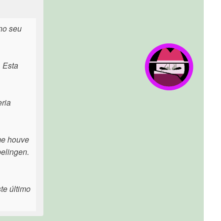
no seu
 Esta
ria
ime houve
elingen.
te último