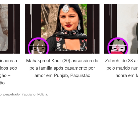
inados a
Mahakpreet Kaur (20) assassina da
Zohreh, de 28 an
ídos sob
pela família após casamento por
pelo marido nu
ação –
amor em Punjab, Paquistão
honra em M
tão
o
,
perpetrador iraquiano
,
Polícia
.