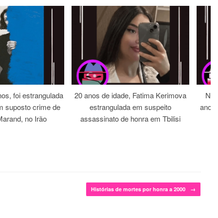
os, foi estrangulada
20 anos de idade, Fatima Kerimova
Noi
m suposto crime de
estrangulada em suspeito
anos 
arand, no Irão
assassinato de honra em Tbilisi
Histórias de mortes por honra a 2000
→