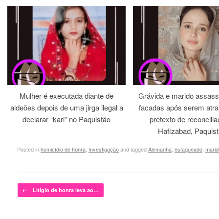
Mulher é executada diante de
Grávida e marido assass
aldeões depois de uma jirga ilegal a
facadas após serem atra
declarar “kari” no Paquistão
pretexto de reconcili
Hafizabad, Paquis
Posted in
homicídio de honra
,
Investigação
and tagged
Alemanha
,
esfaqueado
,
marid
Post navigation
←
Litígio de honra leva ao…