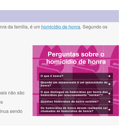
ra da família, é um
homicídio de honra
. Segundo os
uais não são
os
tinua sendo