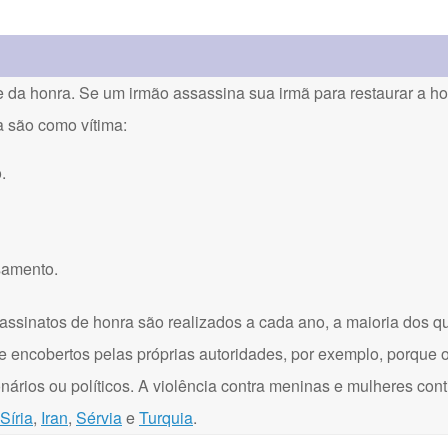
a honra. Se um irmão assassina sua irmã para restaurar a hon
a são como vítima:
.
samento.
assinatos de honra são realizados a cada ano, a maioria dos q
e encobertos pelas próprias autoridades, por exemplo, porque 
onários ou políticos. A violência contra meninas e mulheres con
Síria
,
Iran
,
Sérvia
e
Turquia
.