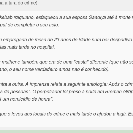
a altura do crime)
kebab iraquiano, esfaqueou a sua esposa Saadiya até à morte 
pai de completar o seu acto.
m empregado de mesa de 23 anos de idade num bar desportivo.
as mais tarde no hospital.
 mulher e também que era de uma "casta" diferente (que não se
iano, o seu nome verdadeiro ainda não é conhecido).
ntra a outra. A imprensa relata a seguinte antologia: Após o cr
 de pessoas". O perpetrador foi preso à noite em Bremen-Gröp
oi um homicídio de honra".
e o levou aos locais do crime e mais tarde o ajudou a fugir. Es