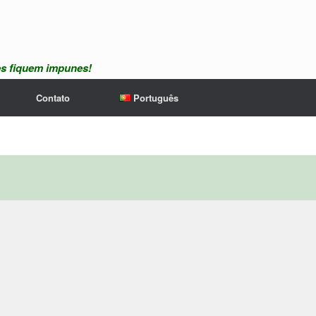
es fiquem impunes!
Contato
Português