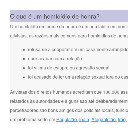
O que é um homicídio de honra?
Um homicídio em nome da honra é um homicídio em nome d
ativistas, as razões mais comuns para homicídios de honr
refusa-se a cooperar em um casamento arranjado
quer acabar com a relação.
foi vítima de estupro ou agressão sexual.
foi acusado de ter uma relação sexual fora do ca
Ativistas dos direitos humanos acreditam que 100.000 ass
relatados às autoridades e alguns são até deliberadament
perpetradores são bons amigos dos policiais locais, funci
um problema sério em
Paquistão
,
Índia
,
Afeganistão
,
Iraq
,