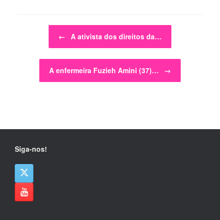
Post navigation
←
A ativista dos direitos da…
A enfermeira Fuzieh Amini (37)…
→
Siga-nos!