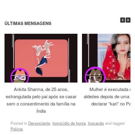
ÚLTIMAS MENSAGENS
Ankita Sharma, de 25 anos,
Mulher é executada dia
estrangulada pelo pai após se casar
aldeões depois de uma jirg
sem o consentimento da família na
declarar “kari” no Paq
Índia
Posted in
Denunciante
,
homicídio de honra
,
Inovação
and tagged
Polícia
.