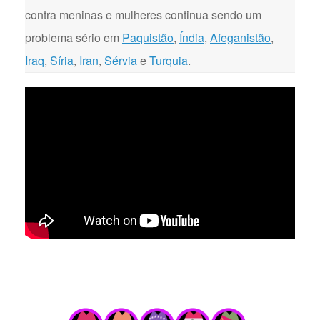
contra meninas e mulheres continua sendo um
problema sério em
Paquistão
,
Índia
,
Afeganistão
,
Iraq
,
Síria
,
Iran
,
Sérvia
e
Turquia
.