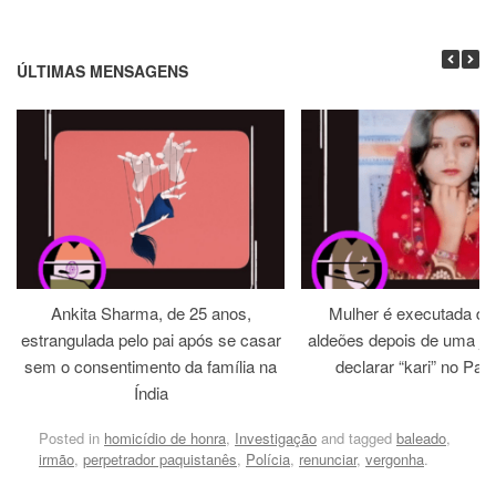
ÚLTIMAS MENSAGENS
Ankita Sharma, de 25 anos,
Mulher é executada dia
estrangulada pelo pai após se casar
aldeões depois de uma jirg
sem o consentimento da família na
declarar “kari” no Paq
Índia
Posted in
homicídio de honra
,
Investigação
and tagged
baleado
,
irmão
,
perpetrador paquistanês
,
Polícia
,
renunciar
,
vergonha
.