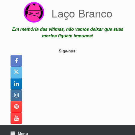
Skip
Laço Branco
to
content
Em memória das vítimas, não vamos deixar que suas
mortes fiquem impunes!
Siga-nos!
Menu