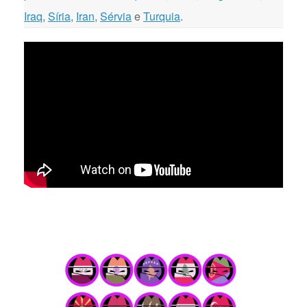
Iraq
,
Síria
,
Iran
,
Sérvia
e
Turquia
.