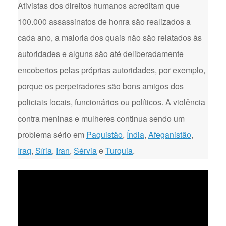
Ativistas dos direitos humanos acreditam que
100.000 assassinatos de honra são realizados a
cada ano, a maioria dos quais não são relatados às
autoridades e alguns são até deliberadamente
encobertos pelas próprias autoridades, por exemplo,
porque os perpetradores são bons amigos dos
policiais locais, funcionários ou políticos. A violência
contra meninas e mulheres continua sendo um
problema sério em
Paquistão
,
Índia
,
Afeganistão
,
Iraq
,
Síria
,
Iran
,
Sérvia
e
Turquia
.