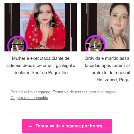
Mulher é executada diante de
Grávida e marido assass
aldeões depois de uma jirga ilegal a
facadas após serem atra
declarar “kari” no Paquistão
pretexto de reconcili
Hafizabad, Paquis
Posted in
Investigação
,
Tentativa de assassinato
and tagged
Origem desconhecida
.
Post navigation
←
Tentativa de vingança por honra…