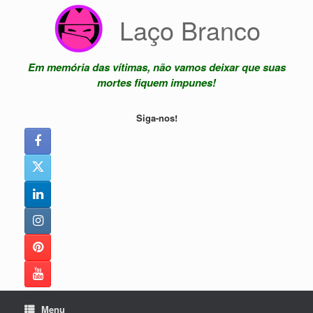
Skip
Laço Branco
to
content
Em memória das vítimas, não vamos deixar que suas
mortes fiquem impunes!
Siga-nos!
Menu