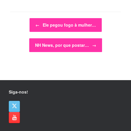
Post navigation
←
Ele pegou fogo à mulher…
NH News, por que postar…
→
Siga-nos!