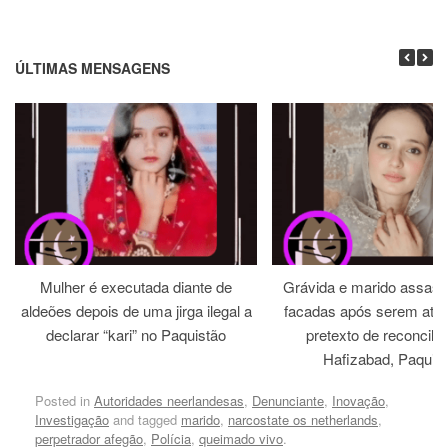
ÚLTIMAS MENSAGENS
Mulher é executada diante de
Grávida e marido assass
aldeões depois de uma jirga ilegal a
facadas após serem atra
declarar “kari” no Paquistão
pretexto de reconcili
Hafizabad, Paquis
Posted in
Autoridades neerlandesas
,
Denunciante
,
Inovação
,
Investigação
and tagged
marido
,
narcostate os netherlands
,
perpetrador afegão
,
Polícia
,
queimado vivo
.