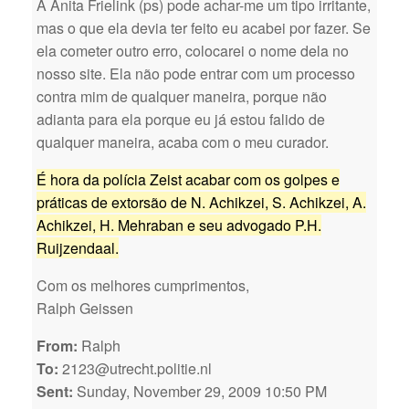
A Anita Frielink (ps) pode achar-me um tipo irritante,
mas o que ela devia ter feito eu acabei por fazer. Se
ela cometer outro erro, colocarei o nome dela no
nosso site. Ela não pode entrar com um processo
contra mim de qualquer maneira, porque não
adianta para ela porque eu já estou falido de
qualquer maneira, acaba com o meu curador.
É hora da polícia Zeist acabar com os golpes e
práticas de extorsão de N. Achikzei, S. Achikzei, A.
Achikzei, H. Mehraban e seu advogado P.H.
Ruijzendaal.
Com os melhores cumprimentos,
Ralph Geissen
From:
Ralph
To:
2123@utrecht.politie.nl
Sent:
Sunday, November 29, 2009 10:50 PM