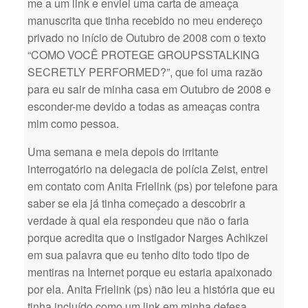
me a um link e enviei uma carta de ameaça
manuscrita que tinha recebido no meu endereço
privado no início de Outubro de 2008 com o texto
“COMO VOCÊ PROTEGE GROUPSSTALKING
SECRETLY PERFORMED?”, que foi uma razão
para eu sair de minha casa em Outubro de 2008 e
esconder-me devido a todas as ameaças contra
mim como pessoa.
Uma semana e meia depois do irritante
interrogatório na delegacia de polícia Zeist, entrei
em contato com Anita Frielink (ps) por telefone para
saber se ela já tinha começado a descobrir a
verdade à qual ela respondeu que não o faria
porque acredita que o instigador Narges Achikzei
em sua palavra que eu tenho dito todo tipo de
mentiras na Internet porque eu estaria apaixonado
por ela. Anita Frielink (ps) não leu a história que eu
tinha incluído como um link em minha defesa.