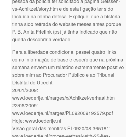
pessoa da polícia ter solicitado a página Geissen-
vs-Achikzei/story.htm e de esta ligação ter sido
incluída na minha defesa. Expliquei que a história
tinha sido retirada do website meses antes porque
P. B. Anita Frielink (ps) já tinha indicado que não
queria descobrir a verdade.
Para a liberdade condicional passei quatro links
como informação de base e espero que na próxima
semana enviem um relatório extremamente positivo
sobre mim ao Procurador Público e ao Tribunal
Distrital de Utrecht:
20/01/2009:
www.loedertje.nl/narges/x/Achikzei/verhaal.htm
23/06/2009:
www.loedertje.nl/narges/PL092009192579.pdf
Hoje: www.loedertje.nl
Visão geral das mentiras PL0920/08-365181:
www.loedertje.nl/proces-verbaal-with-25-lies-