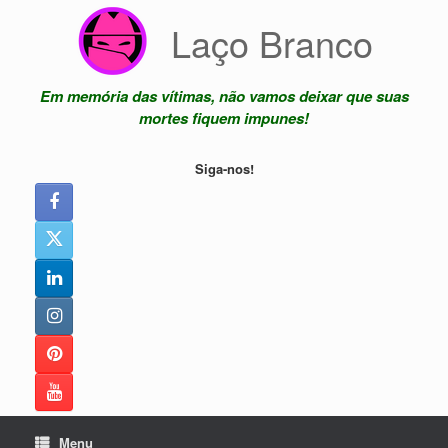
Skip
Laço Branco
to
content
Em memória das vítimas, não vamos deixar que suas
mortes fiquem impunes!
Siga-nos!
Menu