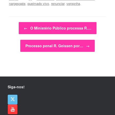
nargesgate
,
queimado vivo
,
renunciar
,
vergonha
.
Post navigation
←
O Ministério Público processa R.…
Processo penal R. Geissen por…
→
Siga-nos!