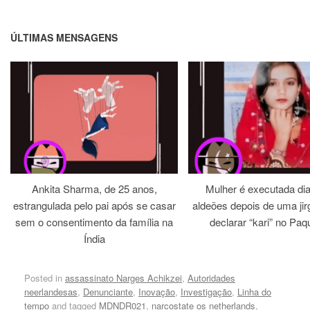
ÚLTIMAS MENSAGENS
Ankita Sharma, de 25 anos,
Mulher é executada dia
estrangulada pelo pai após se casar
aldeões depois de uma jirg
sem o consentimento da família na
declarar “kari” no Paq
Índia
Posted in
assassinato Narges Achikzei
,
Autoridades
neerlandesas
,
Denunciante
,
Inovação
,
Investigação
,
Linha do
tempo
and tagged
MDNDR021
,
narcostate os netherlands
,