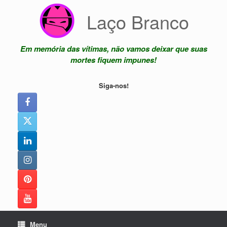
Skip
Laço Branco
to
content
Em memória das vítimas, não vamos deixar que suas
mortes fiquem impunes!
Siga-nos!
Menu