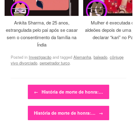
Ankita Sharma, de 25 anos,
Mulher é executada dia
estrangulada pelo pai após se casar
aldeões depois de uma jirg
sem o consentimento da família na
declarar “kari” no Paq
Índia
Posted in
Investigação
and tagged
Alemanha
,
baleado
,
cônjuge
vivo divorciado
,
perpetrador turco
.
Post navigation
←
História de morte de honra:…
História de morte de honra:…
→