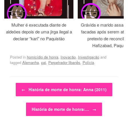
Mulher é executada diante de
Grávida e marido assass
aldeões depois de uma jirga ilegal a
facadas após serem atra
declarar “kari” no Paquistão
pretexto de reconcili
Hafizabad, Paquis
Posted in
homicídio de honra
,
Inovação
,
Investigação
and
tagged
Alemanha
,
pai
,
Perpetrador libanês
,
Polícia
.
Post navigation
←
História de morte de honra: Anna (2011)
História de morte de honra:…
→