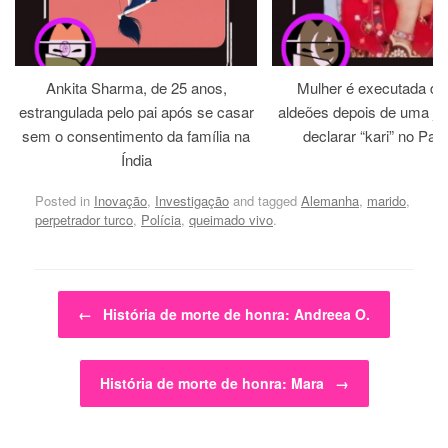
Ankita Sharma, de 25 anos,
Mulher é executada dia
estrangulada pelo pai após se casar
aldeões depois de uma jirg
sem o consentimento da família na
declarar “kari” no Paq
Índia
Posted in
Inovação
,
Investigação
and tagged
Alemanha
,
marido
,
perpetrador turco
,
Polícia
,
queimado vivo
.
Post navigation
←
História de morte de honra: Andreea O.
História de morte de honra: Mara
→