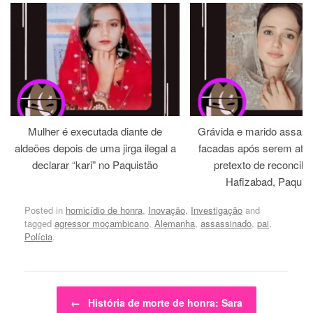
Mulher é executada diante de
Grávida e marido assass
aldeões depois de uma jirga ilegal a
facadas após serem atra
declarar “kari” no Paquistão
pretexto de reconcili
Hafizabad, Paquis
Posted in
homicídio de honra
,
Inovação
,
Investigação
and
tagged
agressor moçambicano
,
Alemanha
,
assassinado
,
pai
,
Polícia
.
Post navigation
←
História de morte de honra: Sara