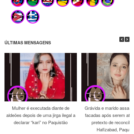
ÚLTIMAS MENSAGENS
Mulher é executada diante de
Grávida e marido assass
aldeões depois de uma jirga ilegal a
facadas após serem atra
declarar “kari” no Paquistão
pretexto de reconcili
Hafizabad, Paquis