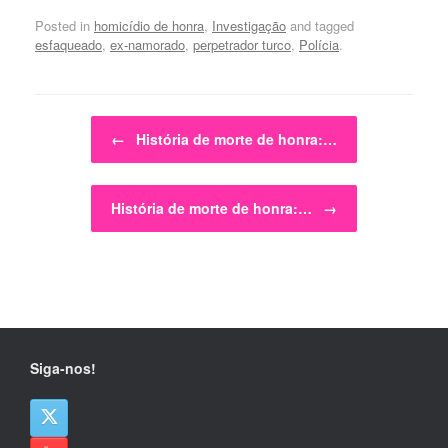
Posted in
homicídio de honra
,
Investigação
and tagged
esfaqueado
,
ex-namorado
,
perpetrador turco
,
Polícia
.
Post navigation
←
História de morte de honra:…
História de morte de honra:…
→
Siga-nos!