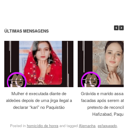
ÚLTIMAS MENSAGENS
Mulher é executada diante de
Grávida e marido assass
aldeões depois de uma jirga ilegal a
facadas após serem atra
declarar “kari” no Paquistão
pretexto de reconcili
Hafizabad, Paquis
Posted in
homicídio de honra
and tagged
Alemanha
,
esfaqueado
,