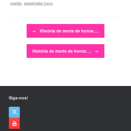
marido
,
perpetrador turco
.
Post navigation
←
História de morte de honra:…
História de morte de honra:…
→
Siga-nos!