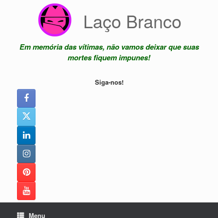
Skip
Laço Branco
to
content
Em memória das vítimas, não vamos deixar que suas
mortes fiquem impunes!
Siga-nos!
Menu