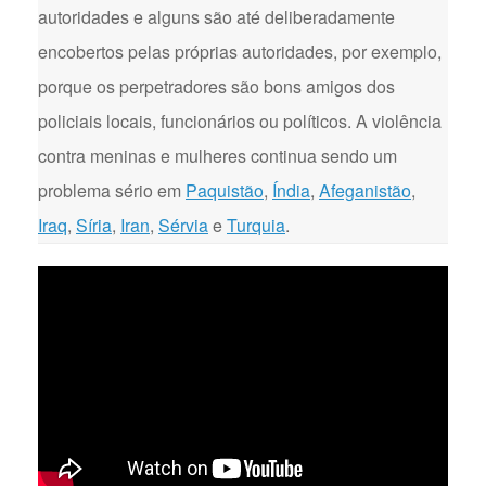
autoridades e alguns são até deliberadamente
encobertos pelas próprias autoridades, por exemplo,
porque os perpetradores são bons amigos dos
policiais locais, funcionários ou políticos. A violência
contra meninas e mulheres continua sendo um
problema sério em
Paquistão
,
Índia
,
Afeganistão
,
Iraq
,
Síria
,
Iran
,
Sérvia
e
Turquia
.