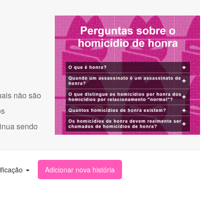
uais não são
os
tinua sendo