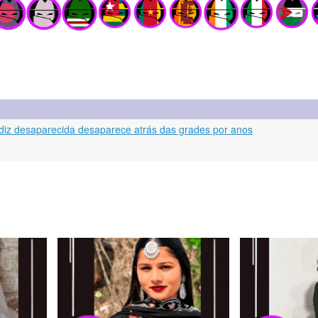
ldiz desaparecida desaparece atrás das grades por anos