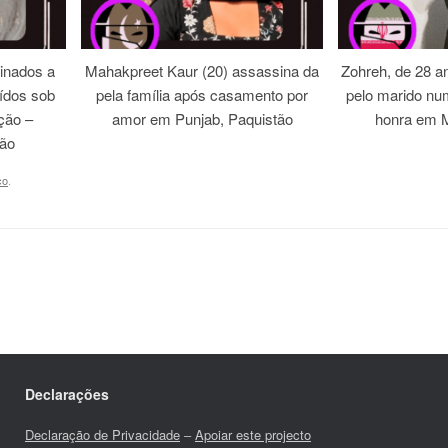
inados a
Mahakpreet Kaur (20) assassina da
Zohreh, de 28 an
ídos sob
pela família após casamento por
pelo marido nu
ação –
amor em Punjab, Paquistão
honra em M
tão
co
.
Declarações
Declaração de Privacidade
–
Apoiar este projecto