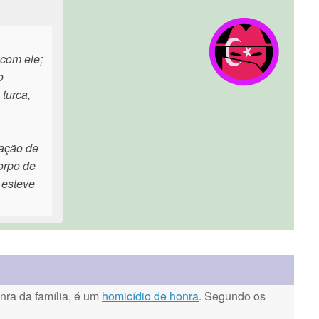
 com ele;
o
turca,
sação de
orpo de
 esteve
ra da família, é um
homicídio de honra
. Segundo os