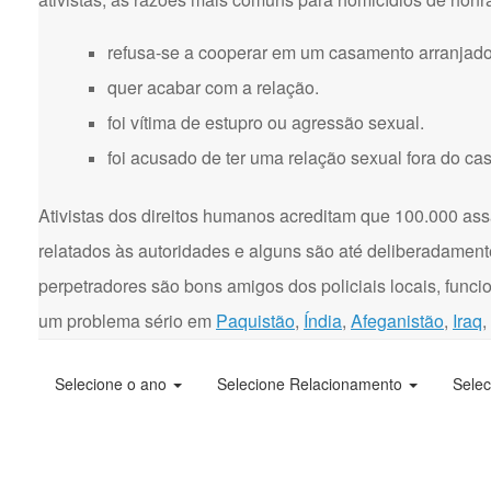
refusa-se a cooperar em um casamento arranjado
quer acabar com a relação.
foi vítima de estupro ou agressão sexual.
foi acusado de ter uma relação sexual fora do ca
Ativistas dos direitos humanos acreditam que 100.000 ass
relatados às autoridades e alguns são até deliberadament
perpetradores são bons amigos dos policiais locais, funci
um problema sério em
Paquistão
,
Índia
,
Afeganistão
,
Iraq
,