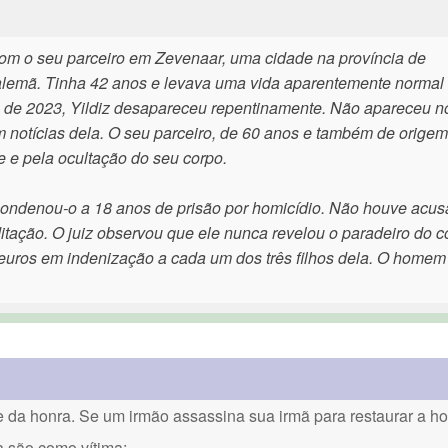
3 com o seu parceiro em Zevenaar, uma cidade na província de
a alemã. Tinha 42 anos e levava uma vida aparentemente normal
e 2023, Yildiz desapareceu repentinamente. Não apareceu n
m notícias dela. O seu parceiro, de 60 anos e também de origem 
e e pela ocultação do seu corpo.
condenou-o a 18 anos de prisão por homicídio. Não houve acu
itação. O juiz observou que ele nunca revelou o paradeiro do c
 euros em indenização a cada um dos três filhos dela. O homem
a honra. Se um irmão assassina sua irmã para restaurar a hon
a são como vítima: