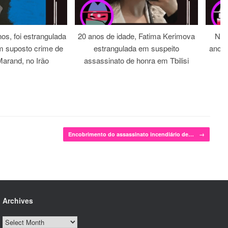
os, foi estrangulada
20 anos de idade, Fatima Kerimova
Noi
m suposto crime de
estrangulada em suspeito
anos 
arand, no Irão
assassinato de honra em Tbilisi
Encobrimento do assassinato incendiário de…
→
Archives
Archives