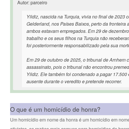
Autor: parceiro
Yildiz, nascida na Turquia, vivia no final de 202
Gelderland, nos Países Baixos, perto da fronteir
ambos estavam empregados. Em 29 de dezembro d
trabalho e os seus filhos na Turquia não recebera
foi posteriormente responsabilizado pela sua mort
Em 29 de outubro de 2025, o tribunal de Arnhem 
assassinato, pois o tribunal não encontrou premed
Yildiz. Ele também foi condenado a pagar 17.500
ausente durante o veredito e pretende recorrer.
O que é um homicídio de honra?
Um homicídio em nome da honra é um homicídio em nome d
ativistas, as razões mais comuns para homicídios de honr