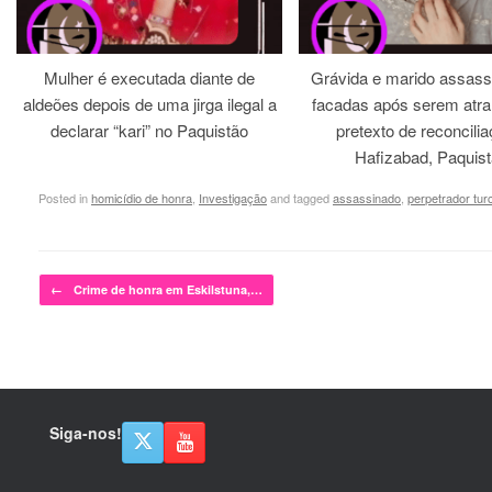
Mulher é executada diante de
Grávida e marido assass
aldeões depois de uma jirga ilegal a
facadas após serem atra
declarar “kari” no Paquistão
pretexto de reconcili
Hafizabad, Paquis
Posted in
homicídio de honra
,
Investigação
and tagged
assassinado
,
perpetrador tur
Post navigation
←
Crime de honra em Eskilstuna,…
Siga-nos!