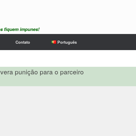
es fiquem impunes!
Contato
Português
evera punição para o parceiro