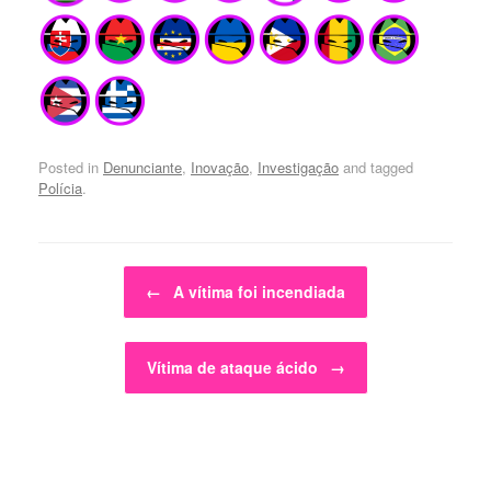
Posted in
Denunciante
,
Inovação
,
Investigação
and tagged
Polícia
.
Post navigation
←
A vítima foi incendiada
Vítima de ataque ácido
→