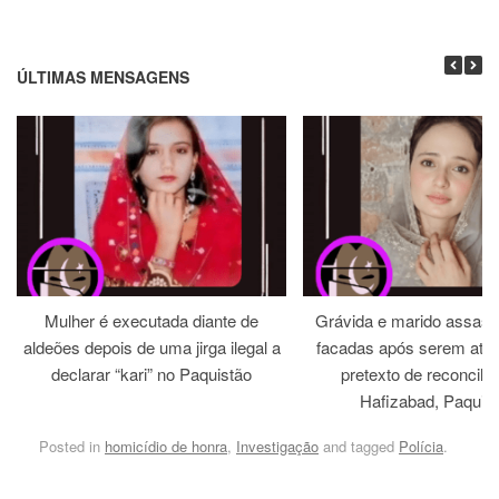
ÚLTIMAS MENSAGENS
Mulher é executada diante de
Grávida e marido assass
aldeões depois de uma jirga ilegal a
facadas após serem atra
declarar “kari” no Paquistão
pretexto de reconcili
Hafizabad, Paquis
Posted in
homicídio de honra
,
Investigação
and tagged
Polícia
.