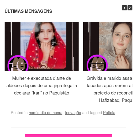
ÚLTIMAS MENSAGENS
Mulher é executada diante de
Grávida e marido assass
aldeões depois de uma jirga ilegal a
facadas após serem atra
declarar “kari” no Paquistão
pretexto de reconcili
Hafizabad, Paquis
Posted in
homicídio de honra
,
Inovação
and tagged
Polícia
.
Post navigation