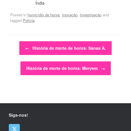
Índia
Posted in
homicídio de honra
,
Inovação
,
Investigação
and
tagged
Polícia
.
Post navigation
←
História de morte de honra: Sanaa A.
História de morte de honra: Meryem
→
Siga-nos!