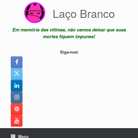
Skip
Laço Branco
to
content
Em memória das vítimas, não vamos deixar que suas
mortes fiquem impunes!
Siga-nos!
Menu