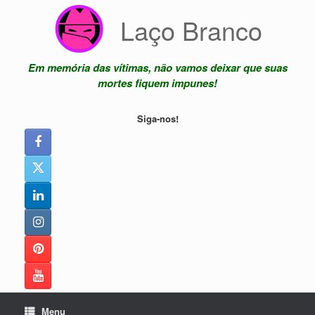
Skip
Laço Branco
to
content
Em memória das vítimas, não vamos deixar que suas
mortes fiquem impunes!
Siga-nos!
Menu