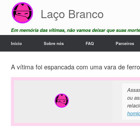
Skip
Laço Branco
to
content
Em memória das vítimas, não vamos deixar que suas mort
Início
Sobre nós
FAQ
Parceiros
A vítima foi espancada com uma vara de ferro
Assas
ou as
relac
homic