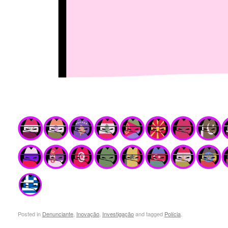
Posted in
Denunciante
,
Inovação
,
Investigação
and tagged
Polícia
.