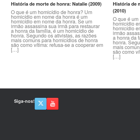
História de morte de honra: Natalie (2009)
História de 
(2010)
O que é um homicídio de honra? Um
homicídio em nome da honra é um
O que é um 
homicídio em nome da honra. Se um
homicídio e
irmão assassina sua irmã para restaurar
homicídio e
a honra da família, é um homicídio de
irmão assas
honra. Segundo os ativistas, as razões
a honra da f
mais comuns para homicídios de honra
honra. Segun
são como vítima: refusa-se a cooperar em
mais comuns
[…]
são como ví
[…]
Post navigation
Siga-nos!