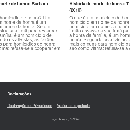
morte de honra: Barbara
História de morte de honra: T
(2010)
homicídio de honra? Um
O que é um homicídio de ho
m nome da honra é um
homicídio em nome da honra
m nome da honra. Se um
homicídio em nome da honra
sina sua irmã para restaurar
irmão assassina sua irmã par
amília, é um homicídio de
a honra da família, é um homi
do os ativistas, as razões
honra. Segundo os ativistas,
 para homicídios de honra
mais comuns para homicídios
tima: refusa-se a cooperar em
são como vítima: refusa-se a
[…]
Declarações
Declaração de Privacidade
–
Apoiar este projecto
Laço Branco, © 2026