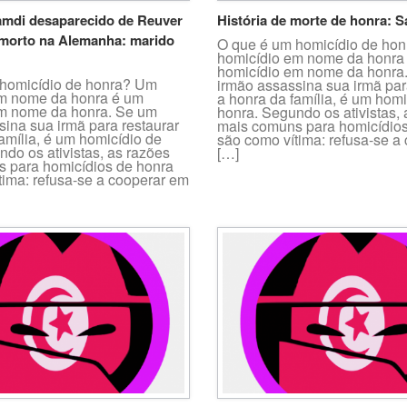
mdi desaparecido de Reuver
História de morte de honra: S
morto na Alemanha: marido
O que é um homicídio de ho
homicídio em nome da honra
homicídio em nome da honra
homicídio de honra? Um
irmão assassina sua irmã par
m nome da honra é um
a honra da família, é um homi
m nome da honra. Se um
honra. Segundo os ativistas,
sina sua irmã para restaurar
mais comuns para homicídios
amília, é um homicídio de
são como vítima: refusa-se a
do os ativistas, as razões
[…]
 para homicídios de honra
tima: refusa-se a cooperar em