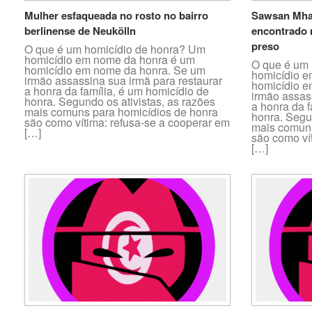
Mulher esfaqueada no rosto no bairro
Sawsan Mha
berlinense de Neukölln
encontrado 
preso
O que é um homicídio de honra? Um
homicídio em nome da honra é um
O que é um 
homicídio em nome da honra. Se um
homicídio e
irmão assassina sua irmã para restaurar
homicídio e
a honra da família, é um homicídio de
irmão assas
honra. Segundo os ativistas, as razões
a honra da f
mais comuns para homicídios de honra
honra. Segun
são como vítima: refusa-se a cooperar em
mais comuns
[…]
são como ví
[…]