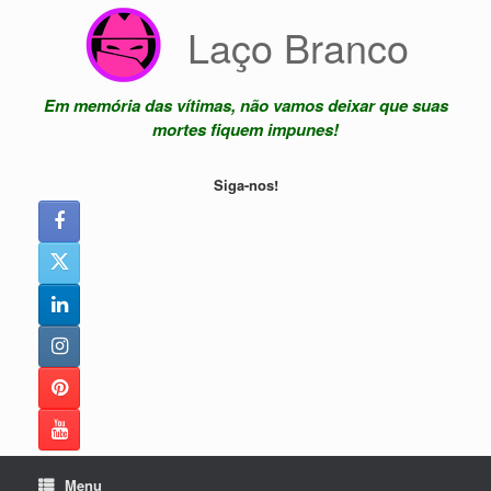
Skip
Laço Branco
to
content
Em memória das vítimas, não vamos deixar que suas
mortes fiquem impunes!
Siga-nos!
Menu