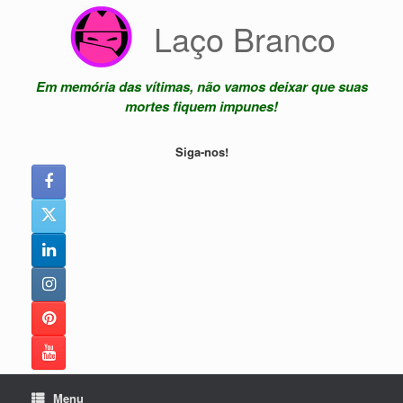
Skip
Laço Branco
to
content
Em memória das vítimas, não vamos deixar que suas
mortes fiquem impunes!
Siga-nos!
Menu