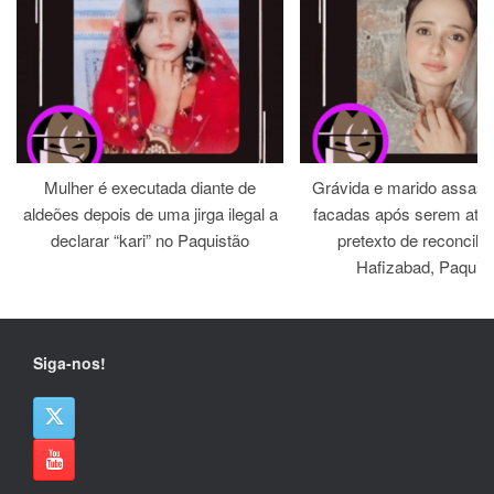
Mulher é executada diante de
Grávida e marido assass
aldeões depois de uma jirga ilegal a
facadas após serem atra
declarar “kari” no Paquistão
pretexto de reconcili
Hafizabad, Paquis
Siga-nos!