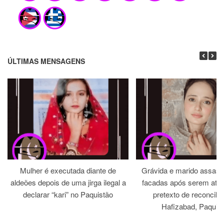
ÚLTIMAS MENSAGENS
Mulher é executada diante de
Grávida e marido assass
aldeões depois de uma jirga ilegal a
facadas após serem atra
declarar “kari” no Paquistão
pretexto de reconcili
Hafizabad, Paquis