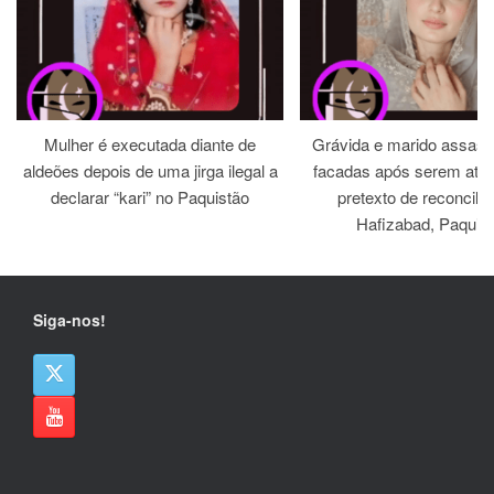
Mulher é executada diante de
Grávida e marido assass
aldeões depois de uma jirga ilegal a
facadas após serem atra
declarar “kari” no Paquistão
pretexto de reconcili
Hafizabad, Paquis
Siga-nos!