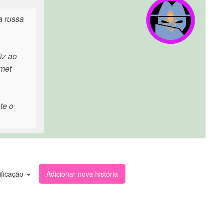
a russa
iz ao
smet
te o