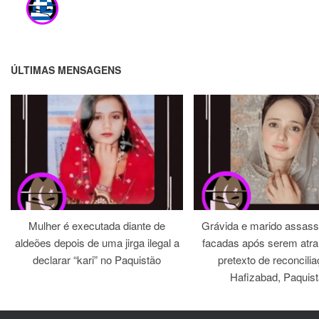
ÚLTIMAS MENSAGENS
Mulher é executada diante de
Grávida e marido assass
aldeões depois de uma jirga ilegal a
facadas após serem atra
declarar “kari” no Paquistão
pretexto de reconcili
Hafizabad, Paquis