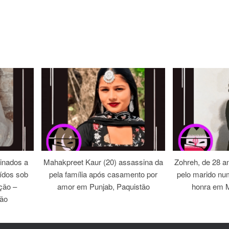
inados a
Mahakpreet Kaur (20) assassina da
Zohreh, de 28 an
ídos sob
pela família após casamento por
pelo marido nu
ação –
amor em Punjab, Paquistão
honra em M
tão