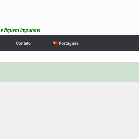
es fiquem impunes!
Contato
Português