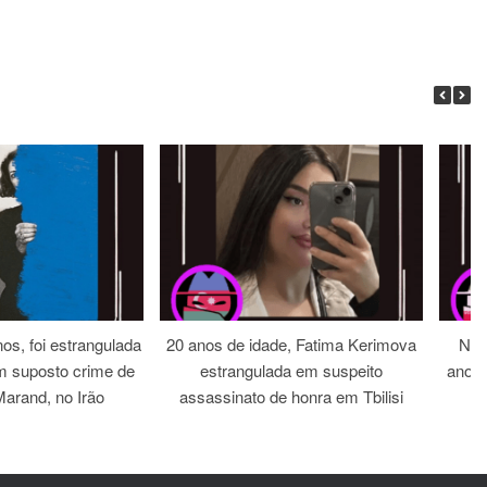
os, foi estrangulada
20 anos de idade, Fatima Kerimova
Noi
m suposto crime de
estrangulada em suspeito
anos 
arand, no Irão
assassinato de honra em Tbilisi