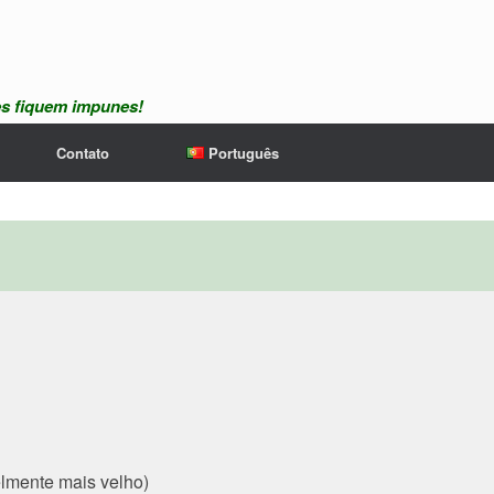
es fiquem impunes!
Contato
Português
elmente mais velho)