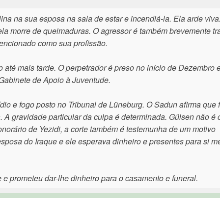
a na sua esposa na sala de estar e incendiá-la. Ela arde viva
ela morre de queimaduras. O agressor é também brevemente tr
mencionado como sua profissão.
 até mais tarde. O perpetrador é preso no início de Dezembro
 Gabinete de Apoio à Juventude.
io e fogo posto no Tribunal de Lüneburg. O Sadun afirma que 
 A gravidade particular da culpa é determinada. Gülsen não é 
norário de Yezidi, a corte também é testemunha de um motivo
 esposa do Iraque e ele esperava dinheiro e presentes para si 
e prometeu dar-lhe dinheiro para o casamento e funeral.