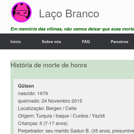
Skip
Laço Branco
to
content
Em memória das vítimas, não vamos deixar que suas mort
Início
Sobre nós
FAQ
Parceiros
História de morte de honra
Gülsen
nascido: 1979
queimado: 24 Novembro 2015
Localização: Bergen / Celle
Origem: Turquia / Iraque / Curdos / Yazidi
Crianças: 5 (7-17 anos)
Perpetrador: seu marido Sadun B. (35 anos, presumiv