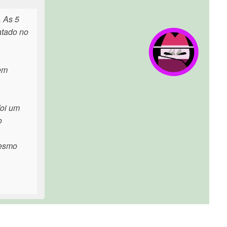
. As 5
atado no
 em
foi um
o
mesmo