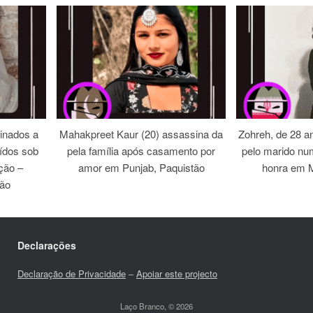
inados a
Mahakpreet Kaur (20) assassina da
Zohreh, de 28 an
ídos sob
pela família após casamento por
pelo marido nu
ação –
amor em Punjab, Paquistão
honra em M
tão
Declarações
Declaração de Privacidade
–
Apoiar este projecto
Laço Branco, © 2026