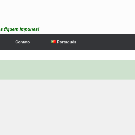
es fiquem impunes!
Contato
Português