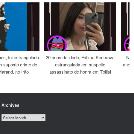
os, foi estrangulada
20 anos de idade, Fatima Kerimova
Noi
m suposto crime de
estrangulada em suspeito
anos 
arand, no Irão
assassinato de honra em Tbilisi
Archives
Archives