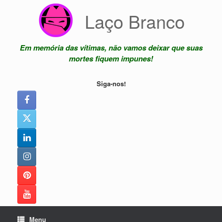
Skip
Laço Branco
to
content
Em memória das vítimas, não vamos deixar que suas
mortes fiquem impunes!
Siga-nos!
Menu