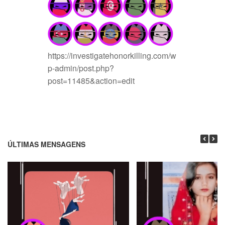
https://investigatehonorkilling.com/w
p-admin/post.php?
post=11485&action=edit
ÚLTIMAS MENSAGENS